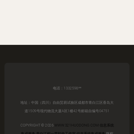
电话：1332598**
地址：中国（四川）自由贸易试验区成都市青白江区香岛大
道1509号现代物流大厦A区1楼42号邮箱自编号04751
COPYRIGHT © 2026
WWW.321HUODONG.COM
信息系统
集成服务
青白江程一梵软件工作室
信息系统集成服务
版权