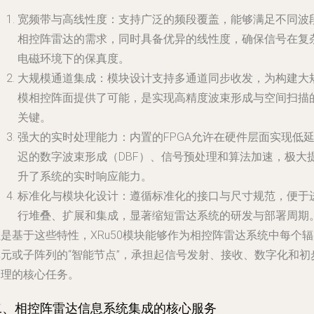
宽频带与高线性度
：支持广泛的频段覆盖，能够满足不同波
相控阵雷达的需求，同时具备优异的线性度，确保信号在复
电磁环境下的保真度。
大规模通道集成
：模块设计支持多通道同步收发，为构建大
模相控阵面提供了可能，是实现高精度波束形成与空间扫描
关键。
强大的实时处理能力
：内置的FPGA允许在硬件层面实现低
迟的数字波束形成（DBF）、信号预处理和算法加速，极大
升了系统的实时响应能力。
标准化与模块化设计
：遵循标准化的接口与尺寸规范，便于
行堆叠、扩展和集成，显著缩短雷达系统的研发与部署周期
是基于这些特性，XRu50模块能够作为相控阵雷达系统中每个
单元或子阵列的“智能节点”，承担起信号发射、接收、数字化和初
处理的核心任务。
二、相控阵雷达信息系统集成的核心服务