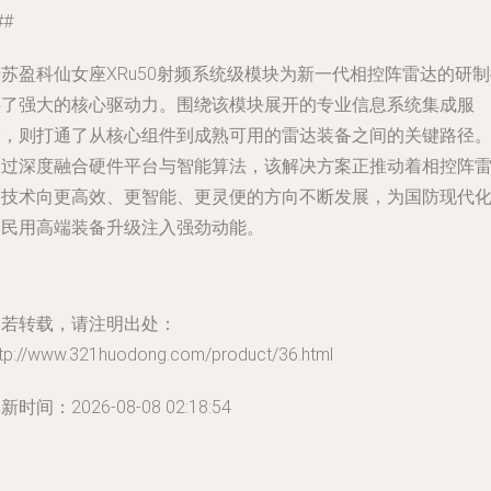
##
苏盈科仙女座XRu50射频系统级模块为新一代相控阵雷达的研
供了强大的核心驱动力。围绕该模块展开的专业信息系统集成服
务，则打通了从核心组件到成熟可用的雷达装备之间的关键路径
通过深度融合硬件平台与智能算法，该解决方案正推动着相控阵
达技术向更高效、更智能、更灵便的方向不断发展，为国防现代
和民用高端装备升级注入强劲动能。
如若转载，请注明出处：
ttp://www.321huodong.com/product/36.html
新时间：2026-08-08 02:18:54