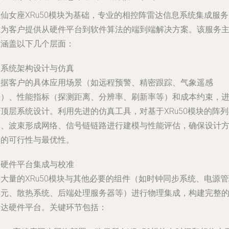
仙女座XRu50模块为基础，专业的相控阵雷达信息系统集成服
在为客户提供从硬件平台到软件算法的端到端解决方案。该服务
要涵盖以下几个层面：
. 系统架构设计与仿真
根据客户的具体应用场景（如远程预警、精密跟踪、气象遥感
等）、性能指标（探测距离、分辨率、刷新率等）和成本约束，
顶层系统设计。利用先进的仿真工具，对基于XRu50模块的阵
局、波束形成网络、信号链链路进行建模与性能评估，确保设计
案的可行性与最优性。
. 硬件平台集成与校准
大量的XRu50模块与其他必要的组件（如时钟同步系统、电源
单元、散热系统、后端处理服务器等）进行物理集成，构建完整
雷达硬件平台。关键环节包括：