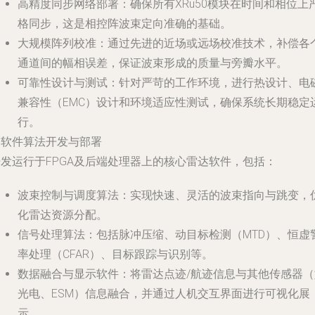
高精度同步网络部署
：确保所有XRu50模块在时间和相位上
格同步，这是相控阵波束定向准确的基础。
大规模阵列校准
：通过先进的近场或远场校准技术，补偿各
通道间的幅相误差，保证波束形成的质量与旁瓣水平。
可靠性设计与测试
：针对严苛的工作环境，进行热设计、电
兼容性（EMC）设计和环境适应性测试，确保系统长期稳定
行。
. 软件算法开发与部署
开发运行于FPGA及后端处理器上的核心雷达软件，包括：
波束控制与调度算法
：实现快速、灵活的波束指向与跳变，
化雷达资源分配。
信号处理算法
：包括脉冲压缩、动目标检测（MTD）、恒虚
率处理（CFAR）、目标跟踪与识别等。
数据融合与显示软件
：将雷达点迹/航迹信息与其他传感器（
光电、ESM）信息融合，并通过人机交互界面进行可视化展
示。