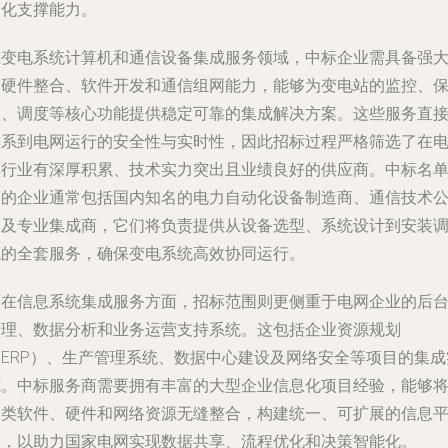
动化支撑能力。
在变电系统计算机和通信设备集成服务领域，中标企业需具备强
的硬件整合、软件开发和通信组网能力，能够为变电站的监控、
护、调度等核心功能提供稳定可靠的集成解决方案。这些服务直
关系到电网运行的安全性与实时性，因此招标过程严格筛选了在
力行业有深厚积累、技术实力突出且业绩良好的供应商。中标名
中的企业通常包括国内知名的电力自动化设备制造商、通信技术
司及专业集成商，它们将负责提供从设备选型、系统设计到安装
试的全套服务，确保变电系统高效协同运行。
而在信息系统集成服务方面，招标范围则更侧重于电网企业的后
管理、数据分析和业务运营支持系统。这包括企业资源规划
（ERP）、生产管理系统、数据中心建设及网络安全等项目的集成
施。中标服务商需要拥有丰富的大型企业信息化项目经验，能够
各类软件、硬件和网络资源无缝整合，构建统一、可扩展的信息
台，以助力国家电网实现数据共享、流程优化和决策智能化。