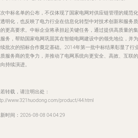
本次中标名单的公布，不仅体现了国家电网对供应链管理的规范
与透明化，也反映了电力行业在信息化转型中对技术创新和服务
量的更高要求。中标企业将承担起关键任务，通过提供高质量的
成服务，帮助国家电网巩固其在智能电网建设中的领先地位，并
后续批次的招标合作奠定基础。2014年第一批中标结果彰显了行
优质服务商的竞争力，并推动了电网系统向更安全、高效、互联
方向持续演进。
如若转载，请注明出处：
ttp://www.321huodong.com/product/44.html
新时间：2026-08-08 04:04:29